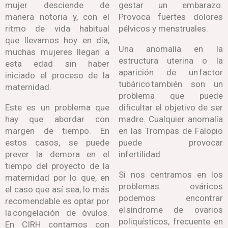
mujer desciende de
gestar un embarazo.
manera notoria y, con el
Provoca fuertes dolores
ritmo de vida habitual
pélvicos y menstruales.
que llevamos hoy en día,
Una anomalía en la
muchas mujeres llegan a
estructura uterina o la
esta edad sin haber
aparición de un
factor
iniciado el proceso de la
tubárico
también son un
maternidad.
problema que puede
Este es un problema que
dificultar el objetivo de ser
hay que abordar con
madre. Cualquier anomalía
margen de tiempo. En
en las Trompas de Falopio
estos casos, se puede
puede provocar
prever la demora en el
infertilidad.
tiempo del proyecto de la
Si nos centramos en los
maternidad por lo que, en
problemas ováricos
el caso que así sea, lo más
podemos encontrar
recomendable es optar por
el
síndrome de ovarios
la
congelación de óvulos
.
poliquísticos
, frecuente en
En CIRH contamos con