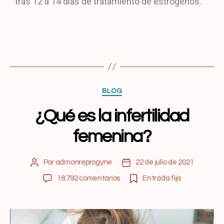
tras 12 a 14 días de tratamiento de estrógenos.
BLOG
¿Qué es la infertilidad
femenina?
Por
admonreprogyne
22 de julio de 2021
18.792 comentarios
Entrada fija