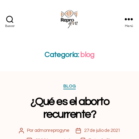
Buscar
Menú
Categoría:
blog
BLOG
¿Qué es el aborto
recurrente?
Por
admonreprogyne
27 de julio de 2021