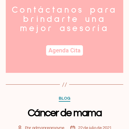
Contáctanos para
brindarte una
mejor asesoría
Agenda Cita
BLOG
Cáncer de mama
Por
admonreprogyne
22 de julio de 2021